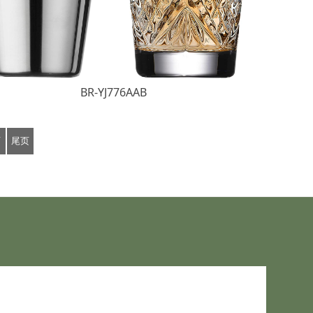
BR-YJ776AAB
页
尾页