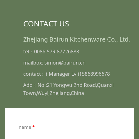
CONTACT US
Zhejiang Bairun Kitchenware Co., Ltd.
tel：0086-579-87726888
mailbox: simon@bairun.cn
contact : ( Manager Lv )15868996678
Add：No.:21,Yongwu 2nd Road,Quanxi
Town,Wuyi,Zhejiang,China
name
*