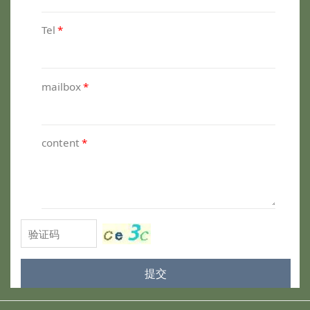
Tel
*
mailbox
*
content
*
提交