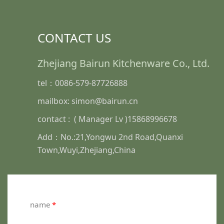
CONTACT US
Zhejiang Bairun Kitchenware Co., Ltd.
tel：0086-579-87726888
mailbox: simon@bairun.cn
contact : ( Manager Lv )15868996678
Add：No.:21,Yongwu 2nd Road,Quanxi
Town,Wuyi,Zhejiang,China
name
*