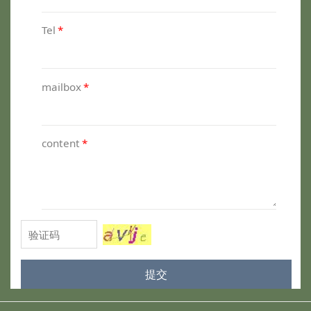
Tel
*
mailbox
*
content
*
提交