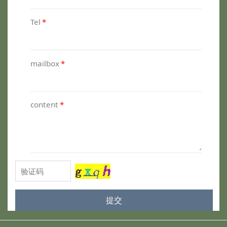
Tel
*
mailbox
*
content
*
提交