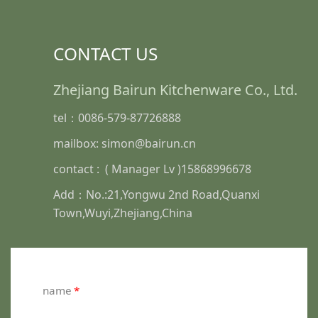
CONTACT US
Zhejiang Bairun Kitchenware Co., Ltd.
tel：0086-579-87726888
mailbox: simon@bairun.cn
contact : ( Manager Lv )15868996678
Add：No.:21,Yongwu 2nd Road,Quanxi
Town,Wuyi,Zhejiang,China
name
*