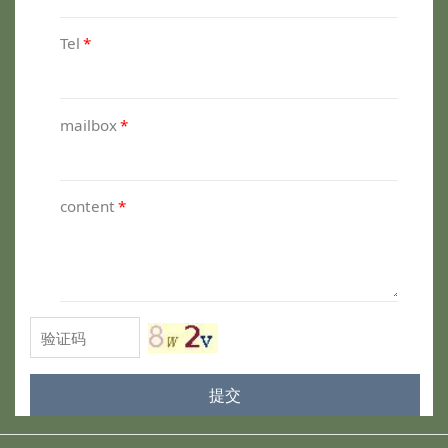
Tel
*
mailbox
*
content
*
提交