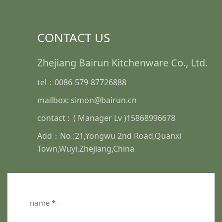
CONTACT US
Zhejiang Bairun Kitchenware Co., Ltd.
tel：0086-579-87726888
mailbox: simon@bairun.cn
contact : ( Manager Lv )15868996678
Add：No.:21,Yongwu 2nd Road,Quanxi
Town,Wuyi,Zhejiang,China
name
*