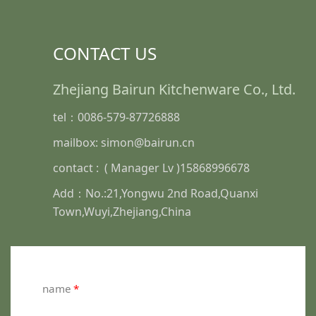
CONTACT US
Zhejiang Bairun Kitchenware Co., Ltd.
tel：0086-579-87726888
mailbox: simon@bairun.cn
contact : ( Manager Lv )15868996678
Add：No.:21,Yongwu 2nd Road,Quanxi
Town,Wuyi,Zhejiang,China
name
*