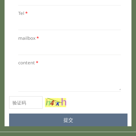
Tel
*
mailbox
*
content
*
提交